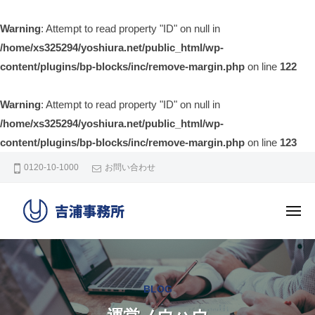
吉
ー
浦
Warning
: Attempt to read property "ID" on null in
事
/home/xs325294/yoshiura.net/public_html/wp-
務
content/plugins/bp-blocks/inc/remove-margin.php
on line
122
所
Warning
: Attempt to read property "ID" on null in
/home/xs325294/yoshiura.net/public_html/wp-
content/plugins/bp-blocks/inc/remove-margin.php
on line
123
コ
0120-10-1000
お問い合わせ
ン
テ
メ
ン
ニ
ュ
吉
ツ
保
ー
へ
浦
育
園
ス
事
BLOG
運
キ
務
営
ッ