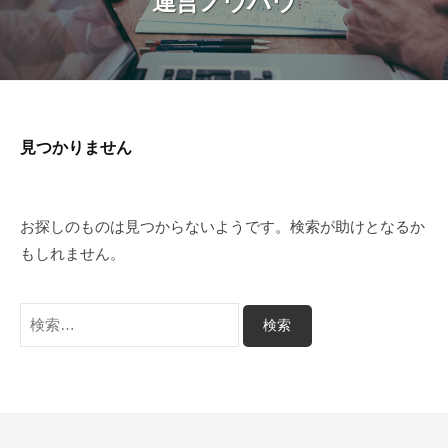
運営ノウハウ
所
の
プ
様
々
な
課
題
見つかりません
を
支
援
お探しのものは見つからないようです。検索が助けとなるか
す
もしれません。
る
行
検
政
索:
書
士
事
務
所